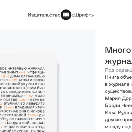
Издательство
«Шрифт»
Много
журна
Под редакц
Книга объе
в журнале 
существова
Мария Дор
Броди Ное
Илья Рудер
другие про
между людь