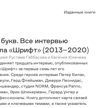
Изданные книги
 букв. Все интервью
ла «Шрифт» (2013–2020)
ией Рустама Габбасова и Евгения Юкечева
диняет тридцать интервью, опубликованных
«Шрифт» за первые семь лет его
ния. Среди героев интервью Петер Билак,
еули, Герд Фляйшман, Джерри Леонидас,
ншвандер, студия NORM, Франсуа Раппо,
ман, Эрик Шпикерманн, Герард Унгер и
фессионалы. Книгу дополняют карта связей
ми и ключевыми темами, а также указатель