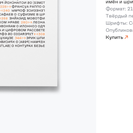
имён и шр
Формат: 21
Твёрдый пе
Шрифты: Co
Опубликова
Купить
↗